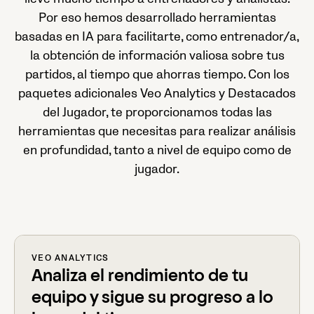
Por eso hemos desarrollado herramientas
basadas en IA para facilitarte, como entrenador/a,
la obtención de información valiosa sobre tus
partidos, al tiempo que ahorras tiempo. Con los
paquetes adicionales Veo Analytics y Destacados
del Jugador, te proporcionamos todas las
herramientas que necesitas para realizar análisis
en profundidad, tanto a nivel de equipo como de
jugador.
VEO ANALYTICS
Analiza el rendimiento de tu
equipo y sigue su progreso a lo