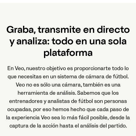
Graba, transmite en directo
y analiza: todo en una sola
plataforma
En Veo, nuestro objetivo es proporcionarte todo lo
que necesitas en un sistema de cámara de fútbol.
Veo no es sólo una cámara, también es una
herramienta de análisis. Sabemos que los
entrenadores y analistas de fútbol son personas
ocupadas, por eso hemos hecho que cada paso de
la experiencia Veo sea lo más fácil posible, desde la
captura de la acción hasta el análisis del partido.