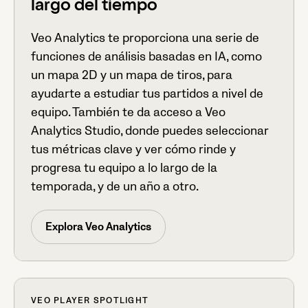
largo del tiempo
Veo Analytics te proporciona una serie de
funciones de análisis basadas en IA, como
un mapa 2D y un mapa de tiros, para
ayudarte a estudiar tus partidos a nivel de
equipo. También te da acceso a Veo
Analytics Studio, donde puedes seleccionar
tus métricas clave y ver cómo rinde y
progresa tu equipo a lo largo de la
temporada, y de un año a otro.
Explora Veo Analytics
VEO PLAYER SPOTLIGHT