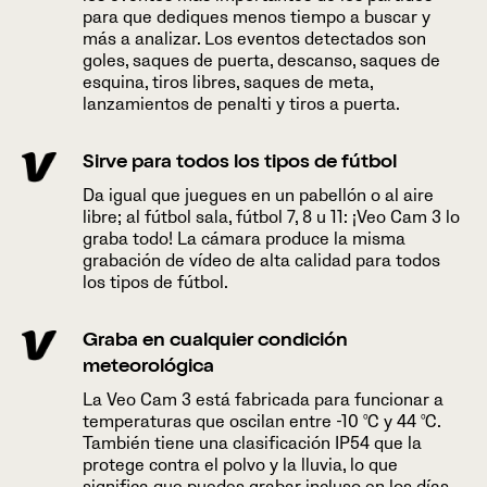
para que dediques menos tiempo a buscar y
más a analizar. Los eventos detectados son
goles, saques de puerta, descanso, saques de
esquina, tiros libres, saques de meta,
lanzamientos de penalti y tiros a puerta.
Sirve para todos los tipos de fútbol
Da igual que juegues en un pabellón o al aire
libre; al fútbol sala, fútbol 7, 8 u 11: ¡Veo Cam 3 lo
graba todo! La cámara produce la misma
grabación de vídeo de alta calidad para todos
los tipos de fútbol.
Graba en cualquier condición
meteorológica
La Veo Cam 3 está fabricada para funcionar a
temperaturas que oscilan entre -10 °C y 44 °C.
También tiene una clasificación IP54 que la
protege contra el polvo y la lluvia, lo que