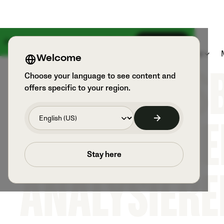
Am 18. August kommt etwas Großes
Anmelden
Produkte
Sportarten und Benutzer
Welcome
Choose your language to see content and
JEDES FUSSB
offers specific to your region.
UFZEICHNEN
Stay here
NALYSIEREN