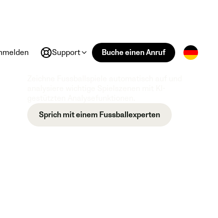
nmelden
Support
Buche einen Anruf
Zeichne Fussballspiele automatisch auf und
analysiere wichtige Spielszenen mit KI-
gestützten Analysefunktionen.
Sprich mit einem Fussballexperten