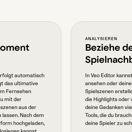
ANALYSIEREN
 Moment
Beziehe de
Spielnachb
rfolgt automatisch
In Veo Editor kanns
t das ultimative
ansehen oder deine
dem Fernsehen
Spielszenen erstell
u mit der
die Highlights oder
lszenen aus der
deine Gedanken visu
n lassen. Nach dem
Tools, die du brau
ttform hochgeladen,
deine Spieler zu sch
loslegen kannst.