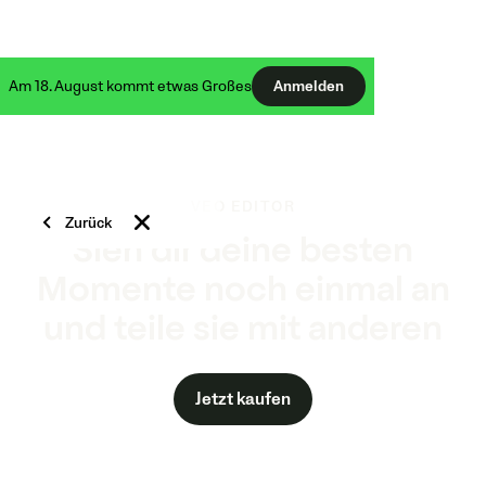
Am 18. August kommt etwas Großes
Anmelden
VEO EDITOR
Zurück
Sieh dir deine besten
Momente noch einmal an
und teile sie mit anderen
Jetzt kaufen