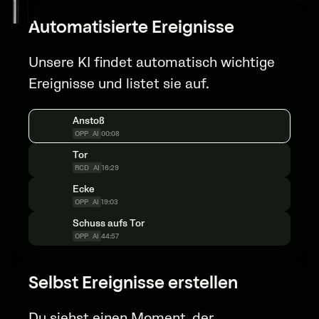
Automatisierte Ereignisse
Unsere KI findet automatisch wichtige
Ereignisse und listet sie auf.
Anstoß
00:08
OPP
AI
Tor
16:29
RCD
AI
Ecke
19:03
OPP
AI
Schuss aufs Tor
44:57
OPP
AI
Selbst Ereignisse erstellen
Du siehst einen Moment, der