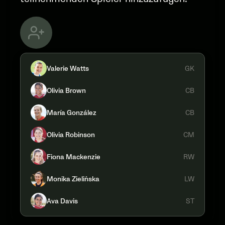
Valerie Watts
GK
Olivia Brown
CB
María González
CB
Olivia Robinson
CM
Fiona Mackenzie
RW
Monika Zielińska
LW
Ava Davis
ST