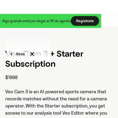
Algo grande está por llegar el 18 de agosto
Regístrate
Veo Cam 3 + Starter
Atrás
Subscription
$1998
Veo Cam 3 is an AI powered sports camera that
records matches without the need for a camera
operator. With the Starter subscription, you get
access to our analysis tool Veo Editor where you