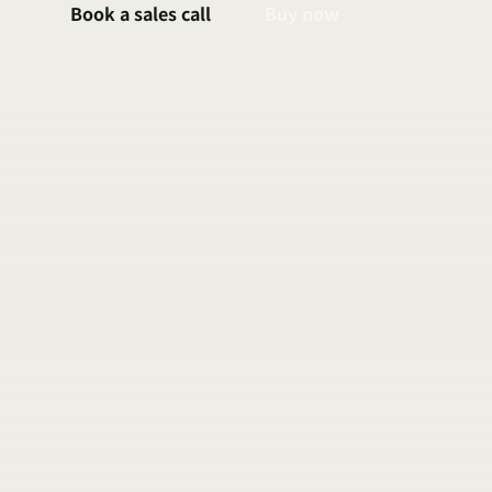
Book a sales call
Buy now