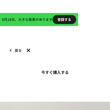
8月18日、大きな発表があります
登録する
三脚とアクセサリー
戻る
試合録画を新たな次元へ
今すぐ購入する
Veoカメラと三脚さえあれば、ピッチ上の撮影に必要
な全てがこれでOK！