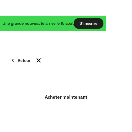
Une grande nouveauté arrive le 18 août
S’inscrire
TRÉPIEDS ET ACCESSOIRES
Retour
Élevez votre jeu vers de
nouveaux sommets
Acheter maintenant
Tout ce qu’il vous faut pour installer votre Veo Cam
sur le terrain et commencer à filmer.