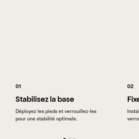
01
02
Stabilisez la base
Fix
Déployez les pieds et verrouillez-les
Insta
pour une stabilité optimale.
verro