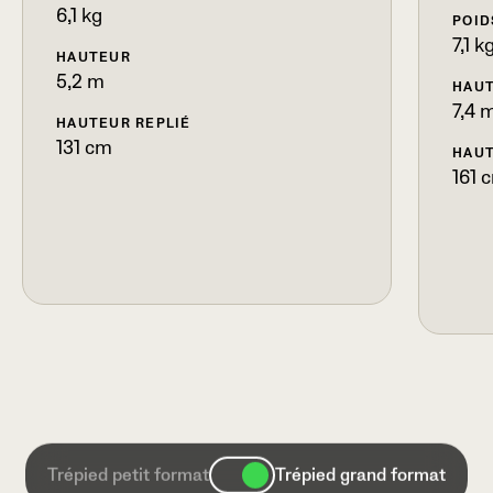
6,1 kg
POID
7,1 k
HAUTEUR
5,2 m
HAU
7,4 
HAUTEUR REPLIÉ
131 cm
HAUT
161 
Trépied petit format
Trépied grand format