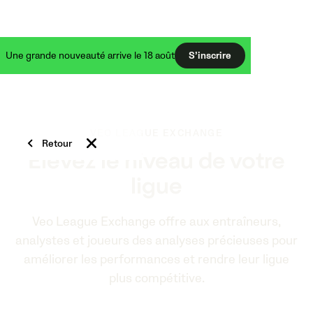
Une grande nouveauté arrive le 18 août
S’inscrire
VEO LEAGUE EXCHANGE
Retour
Élevez le niveau de votre
ligue
Veo League Exchange offre aux entraîneurs,
analystes et joueurs des analyses précieuses pour
améliorer les performances et rendre leur ligue
plus compétitive.