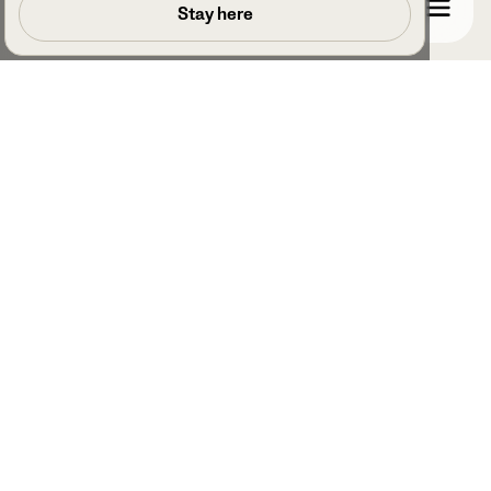
Planifier un appel
Stay here