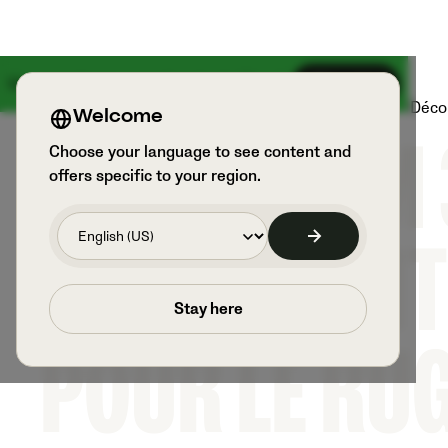
50 % de réduction sur Veo Cam 3 + Veo Live OFFERT
Une grande nouveauté arrive le 18 août
S’inscrire
Produits
Sports et utilisateurs
Déco
Welcome
Choose your language to see content and
LA VEO CAM 
offers specific to your region.
CAMÉRA INT
Stay here
POUR LE RU