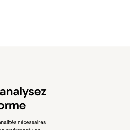
 analysez
forme
nnalités nécessaires