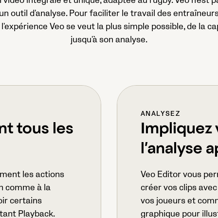
 vidéo intégrale et unique, adaptée au rugby. Veo n'est
un outil d'analyse. Pour faciliter le travail des entraîneur
l'expérience Veo se veut la plus simple possible, de la c
jusqu'à son analyse.
ANALYSEZ
t tous les
Impliquez 
l’analyse 
ement les actions
Veo Editor vous per
ion comme à la
créer vos clips ave
ir certains
vos joueurs et comme
tant Playback.
graphique pour illus