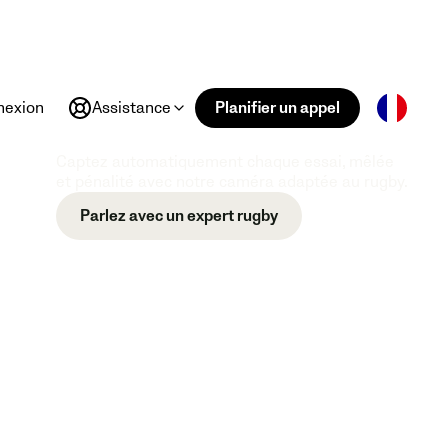
nexion
Assistance
Planifier un appel
Captez automatiquement chaque essai, mêlée
et pénalité avec notre caméra adaptée au rugby.
Parlez avec un expert rugby