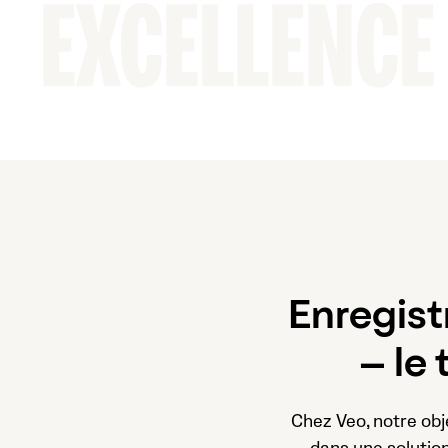
EXCELLENCE
Enregist
– le
Chez Veo, notre obj