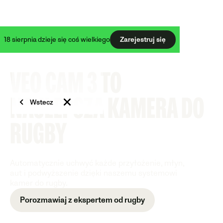
50% zniżki na kamerę Veo Cam 3 + Veo Live GRATIS
18 sierpnia dzieje się coś wielkiego
Zarejestruj się
VEO CAM 3 TO
NAJLEPSZA KAMERA DO
Wstecz
RUGBY
Automatycznie uchwyć każde przyłożenie, młyn,
aut i podwyższenie dzięki naszemu systemowi
kamer do rugby.
Porozmawiaj z ekspertem od rugby