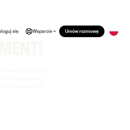
aloguj się
Wsparcie
Umów rozmowę
MENT!
a na naszych kontach
elnej, najlepszych
ek. Nie możemy się