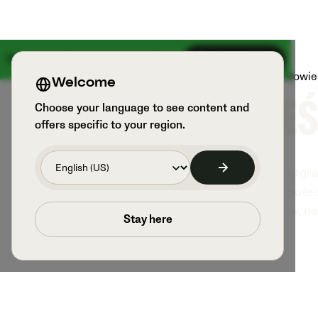
18 sierpnia dzieje się coś wielkiego
Zarejestruj się
Produkty
Sport i użytkownicy
Dowied
Welcome
PRZE
Choose your language to see content and
offers specific to your region.
Prześlij swoje nagr
w mediach społecz
prób i wślizgów, 
Stay here