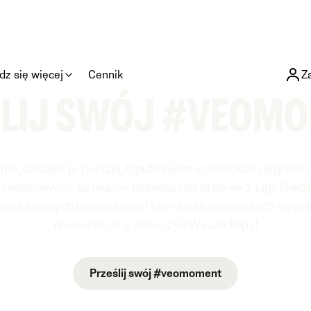
z się więcej
Cennik
Z
ŚLIJ SWÓJ #VEOMO
anie, dodając je poniżej. Opublikujemy najlepsze nagrani
nościowych. Szukamy najlepszych bramek z Ligii Niedzi
najciekawszych umiejętności lub najzabawniejszych wpad
doczekać, aby zobaczyć Wasze klipy!
Prześlij swój #veomoment