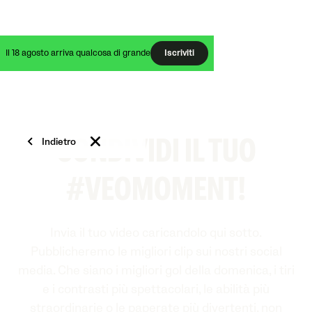
Il 18 agosto arriva qualcosa di grande
Iscriviti
Indietro
CONDIVIDI IL TUO
#VEOMOMENT!
Invia il tuo video caricandolo qui sotto.
Pubblicheremo le migliori clip sui nostri social
media. Che siano i migliori gol della domenica, i tiri
e i contrasti più spettacolari, le abilità più
straordinarie o le paperate più divertenti, non