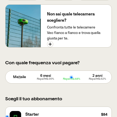
Non sai quale telecamera
scegliere?
Confronta tutte le telecamere
Veo fianco a fianco e trova quella
giusta per te.
Con quale frequenza vuoi pagare?
6 mesi
Annuale
2 anni
Mensile
Risparmia
30%
Risparmia
44%
Risparmia
52%
Scegli il tuo abbonamento
Starter
$84