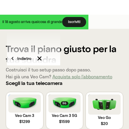
Il 18 agosto arriva qualcosa di grande
Iscriviti
Trova il piano giusto per la
Indietro
tua squadra
Costruisci il tuo setup passo dopo passo.
Hai già una Veo Cam?
Acquista solo l'abbonamento
Scegli la tua telecamera
VEO CAM 3
5G
Veo Cam 3
Veo Cam 3 5G
Veo Go
$1299
$1599
$20