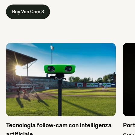
Buy Veo Cam 3
Tecnologia follow-cam con intelligenza
Port
artificiale