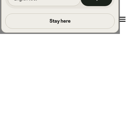
Prenota una chiamata
Stay here