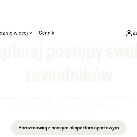
z się więcej
Cennik
Z
pieraj postępy swo
zawodników
trenerem i wspomagaj rozwój swoich zawodników. Veo da
nagrywania, analizowania i udostępniania akcji.
Porozmawiaj z naszym ekspertem sportowym