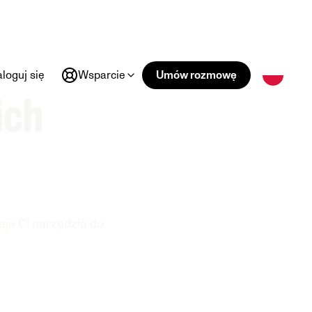
aloguj się
Wsparcie
Umów rozmowę
ich
je Ci narzędzia do