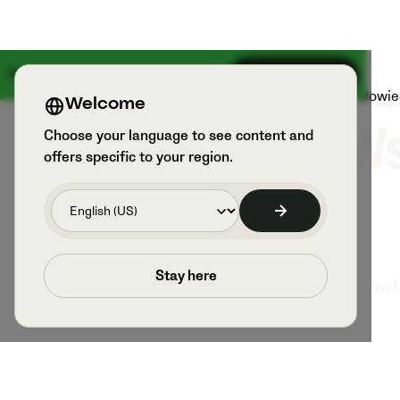
18 sierpnia dzieje się coś wielkiego
Zarejestruj się
Produkty
Sport i użytkownicy
Dowied
Welcome
Ws
Choose your language to see content and
offers specific to your region.
Stay here
Stań się lepszym 