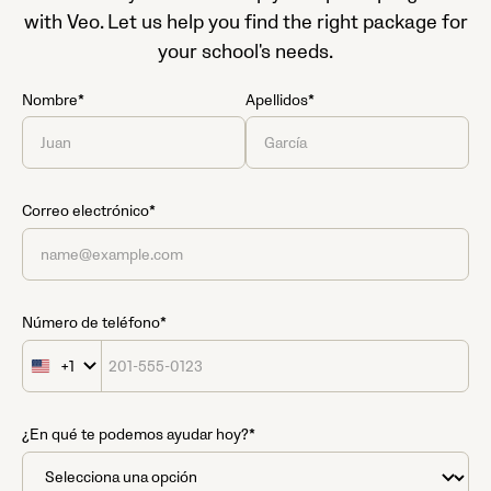
with Veo. Let us help you find the right package for
your school's needs.
Nombre*
Apellidos*
Correo electrónico*
Número de teléfono*
+1
United
States
+1
¿En qué te podemos ayudar hoy?*