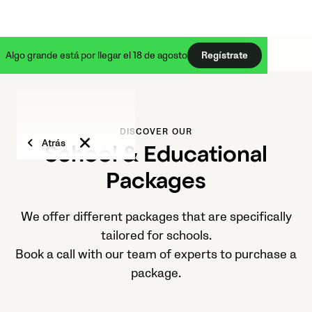
Algo grande está por llegar el 18 de agosto
Regístrate
DISCOVER OUR
Atrás
School & Educational
Packages
We offer different packages that are specifically
tailored for schools.
Book a call with our team of experts to purchase a
package.