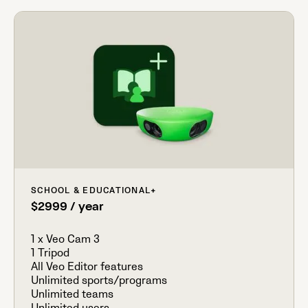
SCHOOL & EDUCATIONAL
+
$2999 / year
1 x Veo Cam 3
1 Tripod
All Veo Editor features
Unlimited sports/programs
Unlimited teams