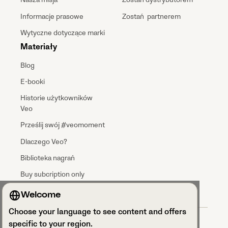
Informacje prasowe
Zostań partnerem
Wytyczne dotyczące marki
Materiały
Blog
E-booki
Historie użytkowników
Veo
Prześlij swój #veomoment
Dlaczego Veo?
Biblioteka nagrań
Buy subcription only
Welcome
Choose your language to see content and offers
Regulamin
specific to your region.