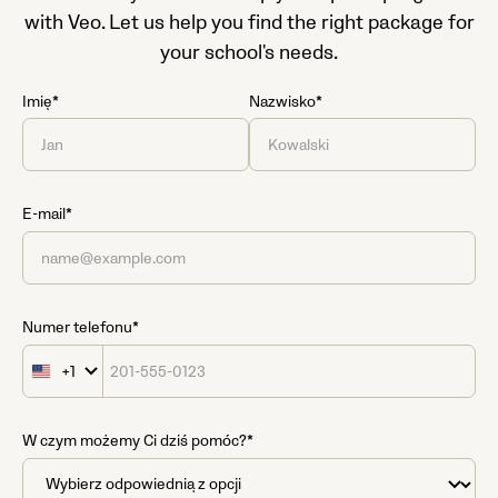
with Veo. Let us help you find the right package for
your school's needs.
Imię*
Nazwisko*
E-mail*
Numer telefonu*
+1
United
States
+1
W czym możemy Ci dziś pomóc?*