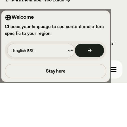
Erfahre mehr über Veo Editor
Welcome
Choose your language to see content and offers
specific to your region.
Lade deine Clips herunter und teile die Highlights auf
einer beliebigen Plattform.
Erfahre mehr über Player Moments
Buche einen Anruf
Stay here