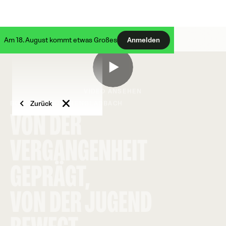
Am 18. August kommt etwas Großes
Anmelden
VIDEO ANSEHEN
Zurück
BORUSSIA MÖNCHENGLADBACH
VON DER
VERGANGENHEIT
GEPRÄGT,
VON DER JUGEND