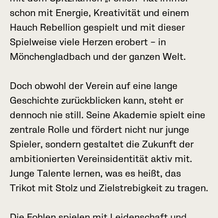
s
c
h
o
n
m
i
t
E
n
e
r
g
i
e
,
K
r
e
a
t
i
v
i
t
ä
t
u
n
d
e
i
n
e
m
H
a
u
c
h
R
e
b
e
l
l
i
o
n
g
e
s
p
i
e
l
t
u
n
d
m
i
t
d
i
e
s
e
r
S
p
i
e
l
w
e
i
s
e
v
i
e
l
e
H
e
r
z
e
n
e
r
o
b
e
r
t
–
i
n
M
ö
n
c
h
e
n
g
l
a
d
b
a
c
h
u
n
d
d
e
r
g
a
n
z
e
n
W
e
l
t
.
D
o
c
h
o
b
w
o
h
l
d
e
r
V
e
r
e
i
n
a
u
f
e
i
n
e
l
a
n
g
e
G
e
s
c
h
i
c
h
t
e
z
u
r
ü
c
k
b
l
i
c
k
e
n
k
a
n
n
,
s
t
e
h
t
e
r
d
e
n
n
o
c
h
n
i
e
s
t
i
l
l
.
S
e
i
n
e
A
k
a
d
e
m
i
e
s
p
i
e
l
t
e
i
n
e
z
e
n
t
r
a
l
e
R
o
l
l
e
u
n
d
f
ö
r
d
e
r
t
n
i
c
h
t
n
u
r
j
u
n
g
e
S
p
i
e
l
e
r
,
s
o
n
d
e
r
n
g
e
s
t
a
l
t
e
t
d
i
e
Z
u
k
u
n
f
t
d
e
r
a
m
b
i
t
i
o
n
i
e
r
t
e
n
V
e
r
e
i
n
s
i
d
e
n
t
i
t
ä
t
a
k
t
i
v
m
i
t
.
J
u
n
g
e
T
a
l
e
n
t
e
l
e
r
n
e
n
,
w
a
s
e
s
h
e
i
ß
t
,
d
a
s
T
r
i
k
o
t
m
i
t
S
t
o
l
z
u
n
d
Z
i
e
l
s
t
r
e
b
i
g
k
e
i
t
z
u
t
r
a
g
e
n
.
D
i
e
F
o
h
l
e
n
s
p
i
e
l
e
n
m
i
t
L
e
i
d
e
n
s
c
h
a
f
t
u
n
d