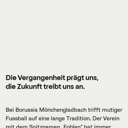
Die Vergangenheit prägt uns,
die Zukunft treibt uns an.
B
e
i
B
o
r
u
s
s
i
a
M
ö
n
c
h
e
n
g
l
a
d
b
a
c
h
t
r
i
f
f
t
m
u
t
i
g
e
r
F
u
s
s
b
a
l
l
a
u
f
e
i
n
e
l
a
n
g
e
T
r
a
d
i
t
i
o
n
.
D
e
r
V
e
r
e
i
n
m
i
t
d
e
m
S
p
i
t
z
n
a
m
e
n
„
F
o
h
l
e
n
“
h
a
t
i
m
m
e
r