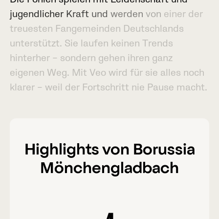
j
u
g
e
n
d
l
i
c
h
e
r
K
r
a
f
t
u
n
d
w
e
r
d
e
n
v
o
n
e
i
n
e
r
d
e
r
t
r
e
u
e
s
t
e
n
F
a
n
g
e
m
e
i
n
d
e
n
D
e
u
t
s
c
h
l
a
n
d
s
u
n
t
e
r
s
t
ü
t
z
t
.
S
i
e
l
a
u
f
e
n
k
e
i
n
e
n
T
r
e
n
d
s
h
i
n
t
e
r
h
e
r
–
s
o
n
d
e
r
n
g
e
h
e
n
i
h
r
e
n
g
a
n
z
e
i
g
e
n
e
n
W
e
g
.
M
i
t
V
e
o
w
i
r
d
f
ü
r
s
i
e
a
l
l
e
s
n
o
c
h
k
l
a
r
e
r
–
w
e
i
l
d
e
r
F
o
r
t
s
c
h
r
i
t
t
n
i
e
P
a
u
s
e
m
a
c
h
t
.
Highlights von Borussia
Mönchengladbach