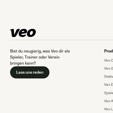
Bist du neugierig, was Veo dir als
Prod
Spieler, Trainer oder Verein
Veo 
bringen kann?
Veo 
Lass uns reden
Stati
Veo E
Spiele
Veo A
Veo L