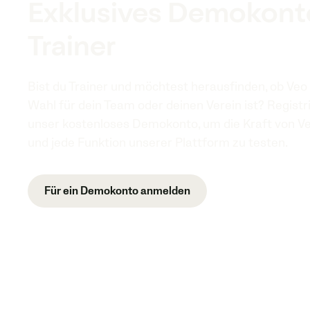
Exklusives Demokonto
Trainer
Bist du Trainer und möchtest herausfinden, ob Veo 
Wahl für dein Team oder deinen Verein ist? Registri
unser kostenloses Demokonto, um die Kraft von Ve
und jede Funktion unserer Plattform zu testen.
Für ein Demokonto anmelden