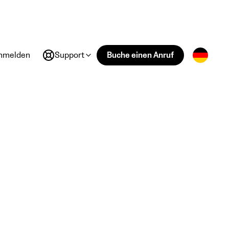
nmelden
Support
Buche einen Anruf