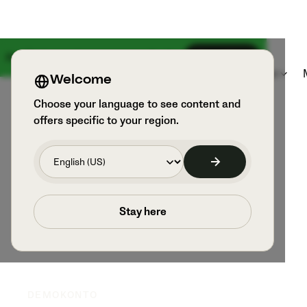
Am 18. August kommt etwas Großes
Anmelden
Produkte
Sportarten und Benutzer
Welcome
Choose your language to see content and
offers specific to your region.
Stay here
DEMOKONTO