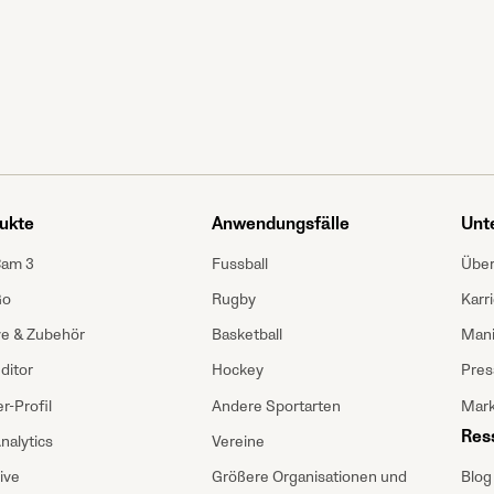
ukte
Anwendungsfälle
Unt
Cam 3
Fussball
Über
Go
Rugby
Karr
ve & Zubehör
Basketball
Mani
ditor
Hockey
Pres
r-Profil
Andere Sportarten
Mark
Res
nalytics
Vereine
Blog
ive
Größere Organisationen und