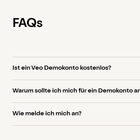
FAQs
Ist ein Veo Demokonto kostenlos?
Absolut, ein Veo Demokonto ist für dich kostenfrei.
Warum sollte ich mich für ein Demokonto 
Wenn du dich für ein Demokonto anmeldest, kannst
Wie melde ich mich an?
Funktionen von Veo erleben. Wir glauben, dass das
Veo etwas für dich ist.
Es ist schnell und einfach! Klicke einfach
hier
, um d
anzumelden.