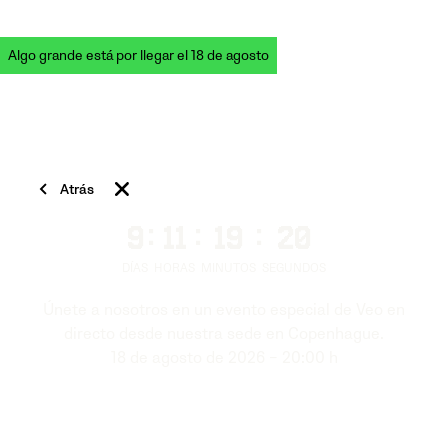
Algo grande está por llegar el 18 de agosto
Atrás
9
:
11
:
19
:
19
DÍAS
HORAS
MINUTOS
SEGUNDOS
Únete a nosotros en un evento especial de Veo en
directo desde nuestra sede en Copenhague.
18 de agosto de 2026 – 20:00 h