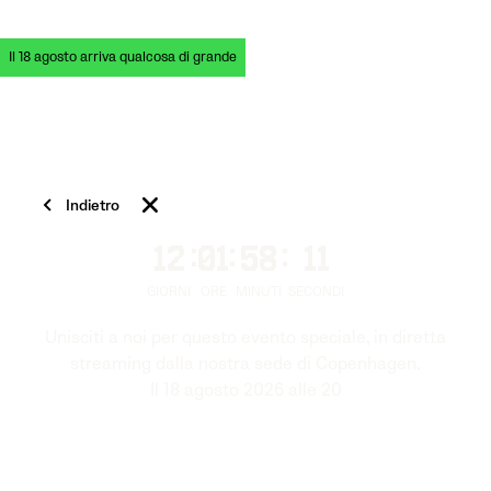
Il 18 agosto arriva qualcosa di grande
Indietro
12
:
01
:
58
:
10
GIORNI
ORE
MINUTI
SECONDI
Unisciti a noi per questo evento speciale, in diretta
streaming dalla nostra sede di Copenhagen.
Il 18 agosto 2026 alle 20