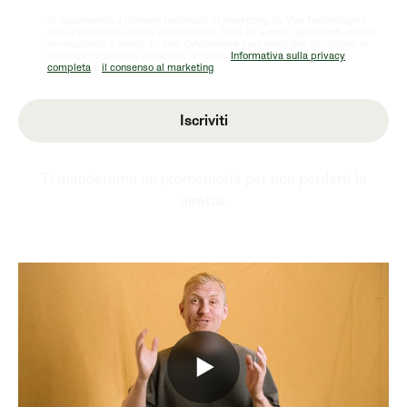
Sì, acconsento a ricevere materiale di marketing da Veo Technologies
ApS, ("Veo") sotto forma di telefonate, SMS ed e-mail riguardanti offerte
promozionali e novità su Veo. Ovviamente puoi annullare l'iscrizione in
qualsiasi momento. Visualizza la nostra
Informativa sulla privacy
completa
e
il consenso al marketing
.
Ti manderemo un promemoria per non perderti la
diretta.