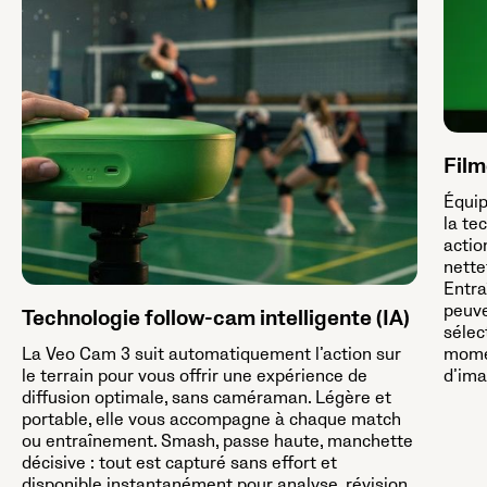
Film
Équip
la te
actio
nette
Entra
peuve
Technologie follow-cam intelligente (IA)
sélec
La Veo Cam 3 suit automatiquement l’action sur
momen
le terrain pour vous offrir une expérience de
d’ima
diffusion optimale, sans caméraman. Légère et
portable, elle vous accompagne à chaque match
ou entraînement. Smash, passe haute, manchette
décisive : tout est capturé sans effort et
disponible instantanément pour analyse, révision