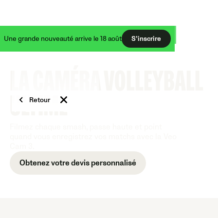
50 % de réduction sur Veo Cam 3 + Veo Live OFFERT
Une grande nouveauté arrive le 18 août
S’inscrire
LA CAMÉRA VOLLEYBALL
ULTIME
Retour
Filmez chaque smash, passe haute et point
quand vous enregistrez vos matchs avec la Veo
Cam 3.
Obtenez votre devis personnalisé