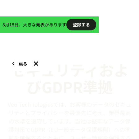
8月18日、大きな発表があります
登録する
セキュリティおよ
戻る
びGDPR準拠
Veo Technologiesでは、お客様のデータのセキュ
リティとプライバシーを最優先に考え、業界最高
の水準を遵守しています。当社は堅牢なデータ保
護対策でGDPR（EU一般データ保護規則）への準
拠を確保するとともに、ユーザー情報を保護する