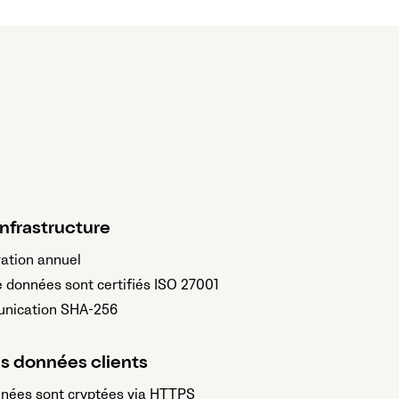
infrastructure
ration annuel
e données sont certifiés ISO 27001
unication SHA-256
s données clients
nnées sont cryptées via HTTPS