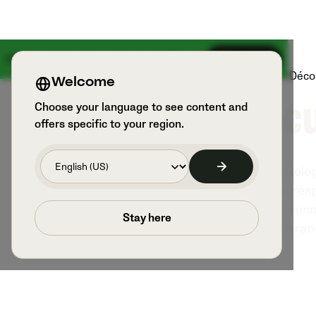
Une grande nouveauté arrive le 18 août
S’inscrire
Produits
Sports et utilisateurs
Déco
Welcome
Sécu
Choose your language to see content and
offers specific to your region.
Chez Veo Technologi
nos clients, en re
protection des donn
Stay here
dans l'améliorat