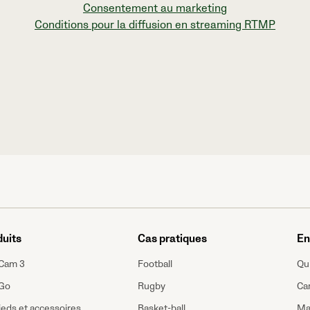
Consentement au marketing
Conditions pour la diffusion en streaming RTMP
duits
Cas pratiques
En
Cam 3
Football
Qu
Go
Rugby
Car
ieds et accessoires
Basket-ball
Ma