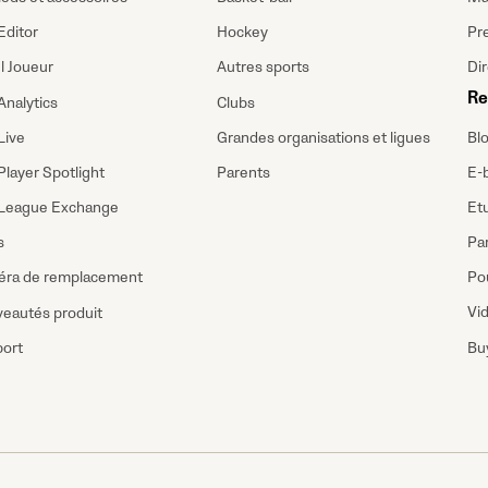
Editor
Hockey
Pr
il Joueur
Autres sports
Di
Re
Analytics
Clubs
Bl
Live
Grandes organisations et ligues
E-
Player Spotlight
Parents
Etu
League Exchange
Pa
s
Pou
ra de remplacement
Vi
eautés produit
Buy
ort