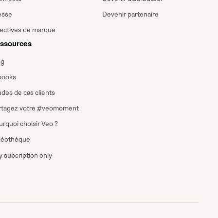
esse
Devenir partenaire
rectives de marque
ssources
og
books
des de cas clients
rtagez votre #veomoment
rquoi choisir Veo ?
déothèque
 subcription only