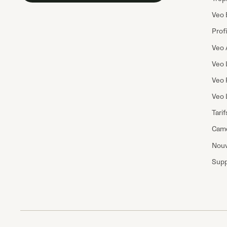
Veo 
Prof
Veo 
Veo 
Veo 
Veo 
Tarif
Camé
Nouv
Supp