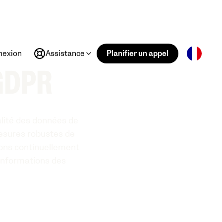
nexion
Assistance
Planifier un appel
 GDPR
alité des données de
mesures robustes de
sons continuellement
 informations des