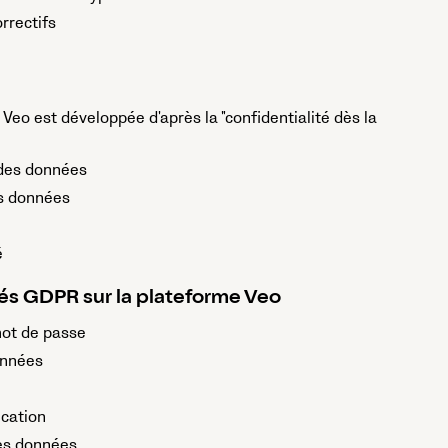
rrectifs
Veo est développée d'après la "confidentialité dès la
des données
s données
é
és GDPR sur la plateforme Veo
ot de passe
onnées
ication
es données