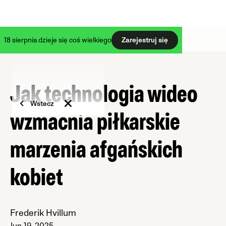
18 sierpnia dzieje się coś wielkiego
Zarejestruj się
Jak technologia wideo
Wstecz
wzmacnia piłkarskie
marzenia afgańskich
kobiet
Frederik Hvillum