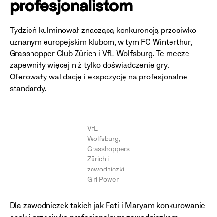
profesjonalistom
Tydzień kulminował znaczącą konkurencją przeciwko
uznanym europejskim klubom, w tym FC Winterthur,
Grasshopper Club Zürich i VfL Wolfsburg. Te mecze
zapewniły więcej niż tylko doświadczenie gry.
Oferowały walidację i ekspozycję na profesjonalne
standardy.
VfL
Wolfsburg,
Grasshoppers
Zürich i
zawodniczki
Girl Power
Dla zawodniczek takich jak Fati i Maryam konkurowanie