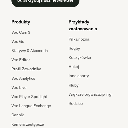
Subskrybuj nasz newsletter
Produkty
Przykłady
zastosowania
Veo Cam 3
Piłka nożna
Veo Go
Rugby
Statywy & Akcesoria
Koszykówka
Veo Editor
Hokej
Profil Zawodnika
Inne sporty
Veo Analytics
Kluby
Veo Live
Większe organizacje i ligi
Veo Player Spotlight
Rodzice
Veo League Exchange
Cennik
Kamera zastępcza