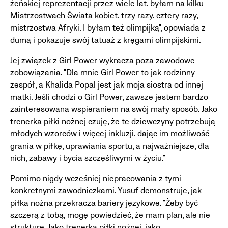
żeńskiej reprezentacji przez wiele lat, byłam na kilku
Mistrzostwach Świata kobiet, trzy razy, cztery razy,
mistrzostwa Afryki. I byłam też olimpijką", opowiada z
dumą i pokazuje swój tatuaż z kręgami olimpijskimi.
Jej związek z Girl Power wykracza poza zawodowe
zobowiązania. "Dla mnie Girl Power to jak rodzinny
zespół, a Khalida Popal jest jak moja siostra od innej
matki. Jeśli chodzi o Girl Power, zawsze jestem bardzo
zainteresowana wspieraniem na swój mały sposób. Jako
trenerka piłki nożnej czuję, że te dziewczyny potrzebują
młodych wzorców i więcej inkluzji, dając im możliwość
grania w piłkę, uprawiania sportu, a najważniejsze, dla
nich, zabawy i bycia szczęśliwymi w życiu."
Pomimo nigdy wcześniej niepracowania z tymi
konkretnymi zawodniczkami, Yusuf demonstruje, jak
piłka nożna przekracza bariery językowe. "Żeby być
szczerą z tobą, mogę powiedzieć, że mam plan, ale nie
strukturę. Jako trenerka piłki nożnej, jako