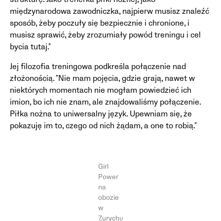
międzynarodowa zawodniczka, najpierw musisz znaleźć
sposób, żeby poczuły się bezpiecznie i chronione, i
musisz sprawić, żeby zrozumiały powód treningu i cel
bycia tutaj."
Jej filozofia treningowa podkreśla połączenie nad
złożonością. "Nie mam pojęcia, gdzie grają, nawet w
niektórych momentach nie mogłam powiedzieć ich
imion, bo ich nie znam, ale znajdowaliśmy połączenie.
Piłka nożna to uniwersalny język. Upewniam się, że
pokazuję im to, czego od nich żądam, a one to robią."
Girl
Power
na
obozie
w
Zurychu