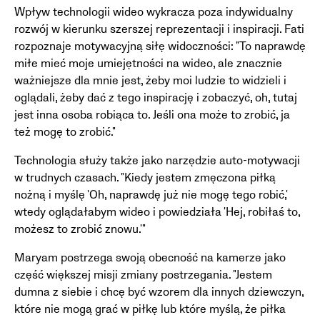
Wpływ technologii wideo wykracza poza indywidualny
rozwój w kierunku szerszej reprezentacji i inspiracji. Fati
rozpoznaje motywacyjną siłę widoczności: "To naprawdę
miłe mieć moje umiejętności na wideo, ale znacznie
ważniejsze dla mnie jest, żeby moi ludzie to widzieli i
oglądali, żeby dać z tego inspirację i zobaczyć, oh, tutaj
jest inna osoba robiąca to. Jeśli ona może to zrobić, ja
też mogę to zrobić."
Technologia służy także jako narzędzie auto-motywacji
w trudnych czasach. "Kiedy jestem zmęczona piłką
nożną i myślę 'Oh, naprawdę już nie mogę tego robić,'
wtedy oglądałabym wideo i powiedziała 'Hej, robiłaś to,
możesz to zrobić znowu.'"
Maryam postrzega swoją obecność na kamerze jako
część większej misji zmiany postrzegania. "Jestem
dumna z siebie i chcę być wzorem dla innych dziewczyn,
które nie mogą grać w piłkę lub które myślą, że piłka