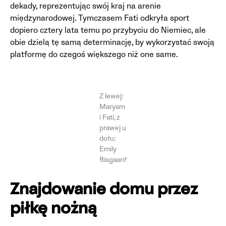
dekady, reprezentując swój kraj na arenie
międzynarodowej. Tymczasem Fati odkryła sport
dopiero cztery lata temu po przybyciu do Niemiec, ale
obie dzielą tę samą determinację, by wykorzystać swoją
platformę do czegoś większego niż one same.
Z lewej:
Maryam
i Fati, z
prawej u
dołu:
Emily
Bisgaard
Znajdowanie domu przez
piłkę nożną