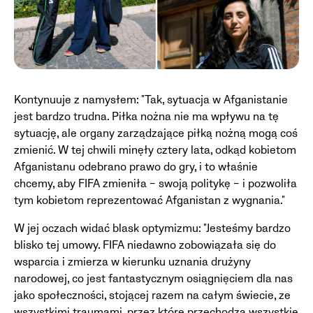
Kontynuuje z namysłem: "Tak, sytuacja w Afganistanie
jest bardzo trudna. Piłka nożna nie ma wpływu na tę
sytuację, ale organy zarządzające piłką nożną mogą coś
zmienić. W tej chwili minęły cztery lata, odkąd kobietom
Afganistanu odebrano prawo do gry, i to właśnie
chcemy, aby FIFA zmieniła – swoją politykę – i pozwoliła
tym kobietom reprezentować Afganistan z wygnania."
W jej oczach widać blask optymizmu: "Jesteśmy bardzo
blisko tej umowy. FIFA niedawno zobowiązała się do
wsparcia i zmierza w kierunku uznania drużyny
narodowej, co jest fantastycznym osiągnięciem dla nas
jako społeczności, stojącej razem na całym świecie, ze
wszystkimi traumami, przez które przechodzą wszystkie