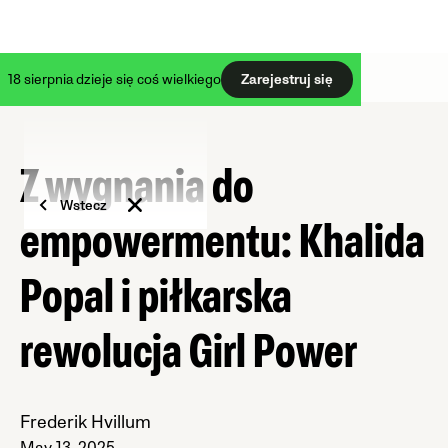
18 sierpnia dzieje się coś wielkiego
Zarejestruj się
Z wygnania do
Wstecz
empowermentu: Khalida
Popal i piłkarska
rewolucja Girl Power
Frederik Hvillum