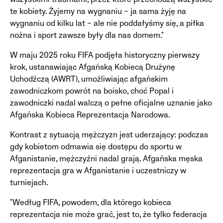
te kobiety. Żyjemy na wygnaniu – ja sama żyję na
wygnaniu od kilku lat – ale nie poddałyśmy się, a piłka
nożna i sport zawsze były dla nas domem."
W maju 2025 roku FIFA podjęła historyczny pierwszy
krok, ustanawiając Afgańską Kobiecą Drużynę
Uchodźczą (AWRT), umożliwiając afgańskim
zawodniczkom powrót na boisko, choć Popal i
zawodniczki nadal walczą o pełne oficjalne uznanie jako
Afgańska Kobieca Reprezentacja Narodowa.
Kontrast z sytuacją mężczyzn jest uderzający: podczas
gdy kobietom odmawia się dostępu do sportu w
Afganistanie, mężczyźni nadal grają. Afgańska męska
reprezentacja gra w Afganistanie i uczestniczy w
turniejach.
"Według FIFA, powodem, dla którego kobieca
reprezentacja nie może grać, jest to, że tylko federacja