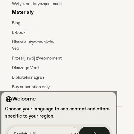
Wytyczne dotyczące marki
Materiały
Blog
E-booki
Historie użytkowników
Veo
Prześlij swój #veomoment
Dlaczego Veo?
Biblioteka nagrań
Buy subcription only
Welcome
Choose your language to see content and offers
Regulamin
specific to your region.
Przetwarzanie danych
Polityka prywatności
Bezpieczeństwo danych i zgodność z RODO
Dostęp do ustawień plików cookie