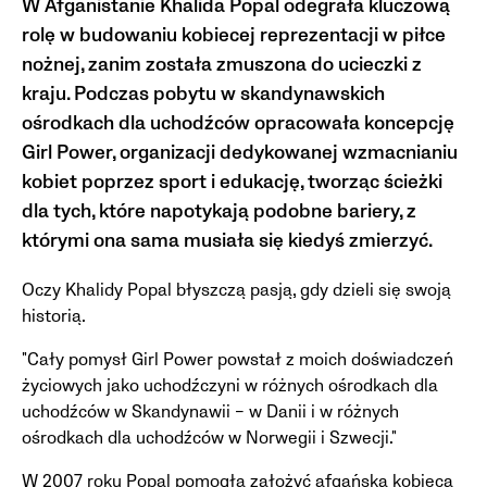
W Afganistanie Khalida Popal odegrała kluczową
rolę w budowaniu kobiecej reprezentacji w piłce
nożnej, zanim została zmuszona do ucieczki z
kraju. Podczas pobytu w skandynawskich
ośrodkach dla uchodźców opracowała koncepcję
Girl Power, organizacji dedykowanej wzmacnianiu
kobiet poprzez sport i edukację, tworząc ścieżki
dla tych, które napotykają podobne bariery, z
którymi ona sama musiała się kiedyś zmierzyć.
Oczy Khalidy Popal błyszczą pasją, gdy dzieli się swoją
historią.
"Cały pomysł Girl Power powstał z moich doświadczeń
życiowych jako uchodźczyni w różnych ośrodkach dla
uchodźców w Skandynawii – w Danii i w różnych
ośrodkach dla uchodźców w Norwegii i Szwecji."
W 2007 roku Popal pomogła założyć afgańską kobiecą