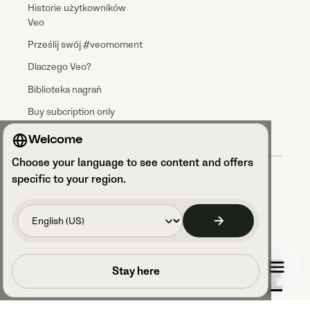
Historie użytkowników
Veo
Prześlij swój #veomoment
Dlaczego Veo?
Biblioteka nagrań
Buy subcription only
Welcome
Choose your language to see content and offers
Regulamin
specific to your region.
Przetwarzanie danych
Polityka prywatności
Bezpieczeństwo danych i zgodność z RODO
Dostęp do ustawień plików cookie
Code of Conduct
Umów rozmowę
Stay here