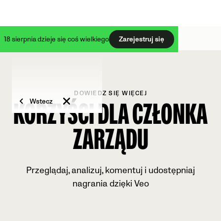
18 sierpnia dzieje się coś wielkiego
Zarejestruj się
DOWIEDZ SIĘ WIĘCEJ
Wstecz
KORZYŚCI DLA CZŁONKA
ZARZĄDU
Przeglądaj, analizuj, komentuj i udostępniaj
nagrania dzięki Veo