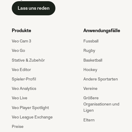
Lass uns reden
Produkte
Anwendungsfälle
Veo Cam 3
Fussball
Veo Go
Rugby
Stative & Zubehör
Basketball
Veo Editor
Hockey
Spieler-Profil
Andere Sportarten
Veo Analytics
Vereine
Veo Live
Größere
Organisationen und
Veo Player Spotlight
Ligen
Veo League Exchange
Eltern
Preise