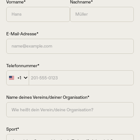
Vorname*
Nachname*
E-Mail-Adresse*
Telefonnummer*
+1
United
States
+1
Name deines Vereins/deiner Organisation*
Sport*