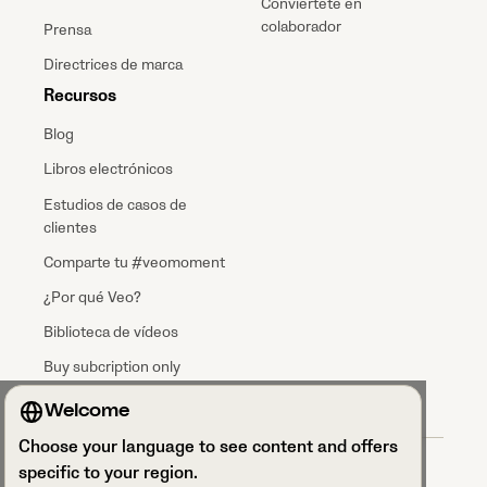
Conviértete en
colaborador
Prensa
Directrices de marca
Recursos
Blog
Libros electrónicos
Estudios de casos de
clientes
Comparte tu #veomoment
¿Por qué Veo?
Biblioteca de vídeos
Buy subcription only
Welcome
Choose your language to see content and offers
Términos & condiciones
specific to your region.
Acuerdo de procesamiento de datos