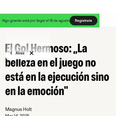
Algo grande está por llegar el 18 de agosto
Regístrate
El Gol Hermoso: „La
Atrás
belleza en el juego no
está en la ejecución sino
en la emoción"
Magnus Holt