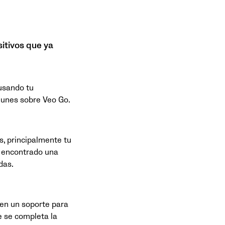
itivos que ya
 usando tu
munes sobre Veo Go.
s, principalmente tu
s encontrado una
das.
en un soporte para
e se completa la