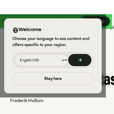
Algo grande está por llegar el 18 de agosto
Regístrate
Productos
Deportes y usuarios
Expl
Welcome
Choose your language to see content and
offers specific to your region.
Veo Go: pregunta
Stay here
Frederik Hvillum