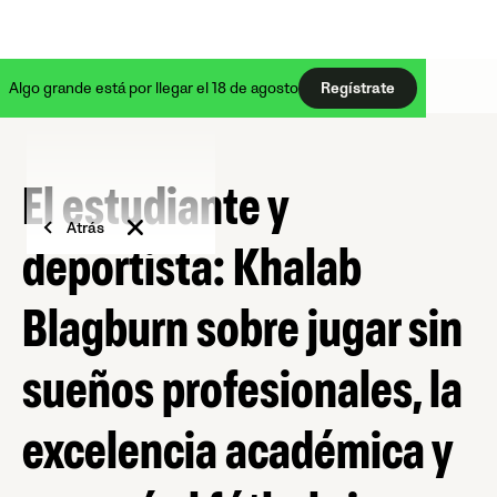
Algo grande está por llegar el 18 de agosto
Regístrate
El estudiante y
Atrás
deportista: Khalab
Blagburn sobre jugar sin
sueños profesionales, la
excelencia académica y