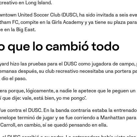
creativo en Long Island.
wntown United Soccer Club (DUSC), ha sido invitada a seis ev
ham FC, compite en la Girls Academy y ya tiene su plaza para j
e en la Big East.
o que lo cambió todo
eyard hizo las pruebas para el DUSC como jugadora de campo, 
emanas después, su club recreativo necesitaba una portera pa
a dio el paso.
era porque, lógicamente, a nadie le apetece que le peguen un p
í que dije: vale, está bien, yo me pongo".
 fue contra el DUSC. En la banda contraria estaba la entrenado
enelope terminó de jugar y se fue corriendo a Manhattan para 
 Carroll, en cambio, sí se quedó pensando en ella.