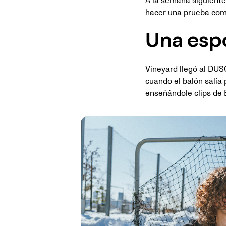
A la semana siguiente,
hacer una prueba como 
Una espo
Vineyard llegó al DUSC 
cuando el balón salía 
enseñándole clips de E