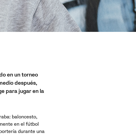
ido en un torneo
 medio después,
e para jugar en la
raba: baloncesto,
amente en el fútbol
 portería durante una