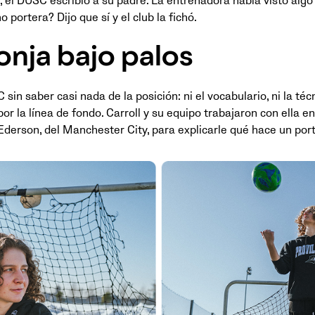
 el DUSC escribió a su padre. La entrenadora había visto algo 
portera? Dijo que sí y el club la fichó.
nja bajo palos
sin saber casi nada de la posición: ni el vocabulario, ni la téc
por la línea de fondo. Carroll y su equipo trabajaron con ella e
derson, del Manchester City, para explicarle qué hace un port