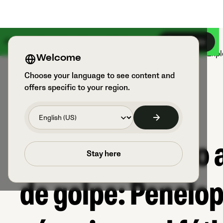
Algo grande está por llegar el 18 de agosto
Regístrate
Productos
Deportes y usuarios
Expl
Welcome
Choose your language to see content and
offers specific to your region.
La portera que lo
Stay here
de golpe: Penelop