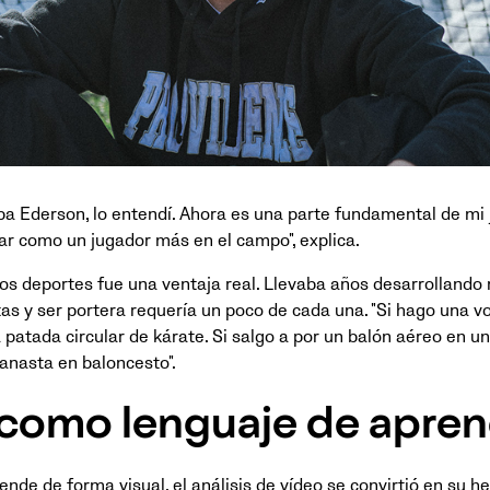
a Ederson, lo entendí. Ahora es una parte fundamental de mi 
uar como un jugador más en el campo", explica.
os deportes fue una ventaja real. Llevaba años desarrolland
tas y ser portera requería un poco de cada una. "Si hago una vo
patada circular de kárate. Si salgo a por un balón aéreo en un
anasta en baloncesto".
 como lenguaje de apren
de de forma visual, el análisis de vídeo se convirtió en su he