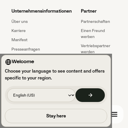
Unternehmensinformationen
Partner
Über uns
Partnerschaften
Karriere
Einen Freund
werben
Manifest
Vertriebspartner
Presseanfragen
werden
Markenrichtlinien
Partner werden
Welcome
Ressourcen
Choose your language to see content and offers
Blog
specific to your region.
E-books
Fallstudien von Kunden
Sende deinen #veomoment
Warum Veo?
Buche einen Anruf
Stay here
Aufnahme-Bibliothek