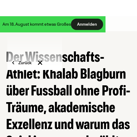
Am 18. August kommt etwas Großes
Anmelden
Der Wissenschafts-
Zurück
Athlet: Khalab Blagburn
über Fussball ohne Profi-
Träume, akademische
Exzellenz und warum das