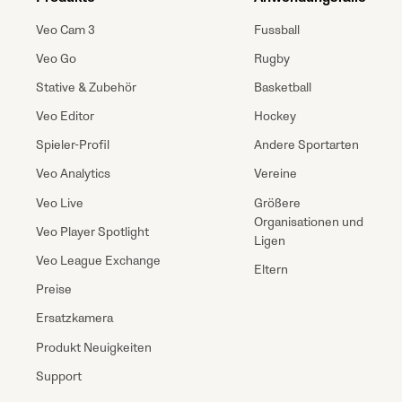
Veo Cam 3
Fussball
Veo Go
Rugby
Stative & Zubehör
Basketball
Veo Editor
Hockey
Spieler-Profil
Andere Sportarten
Veo Analytics
Vereine
Veo Live
Größere
Organisationen und
Veo Player Spotlight
Ligen
Veo League Exchange
Eltern
Preise
Ersatzkamera
Produkt Neuigkeiten
Support