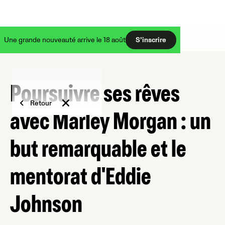
Une grande nouveauté arrive le 18 août
S’inscrire
Poursuivre ses rêves
Retour
avec Marley Morgan : un
but remarquable et le
mentorat d'Eddie
Johnson