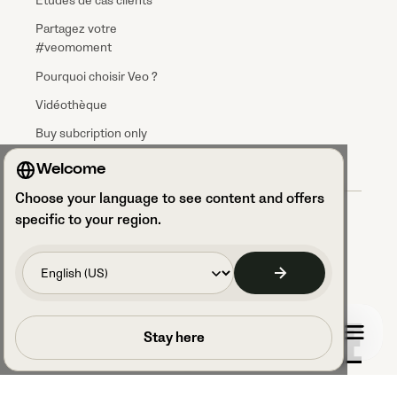
Etudes de cas clients
Partagez votre
#veomoment
Pourquoi choisir Veo ?
Vidéothèque
Buy subcription only
Welcome
Choose your language to see content and offers
Conditions générales
specific to your region.
Accord sur le Traitement des Données
Politique de confidentialité
Sécurité et conformité GDPR
Accéder à vos paramètres de cookies
Code of Conduct
Planifier un appel
Stay here