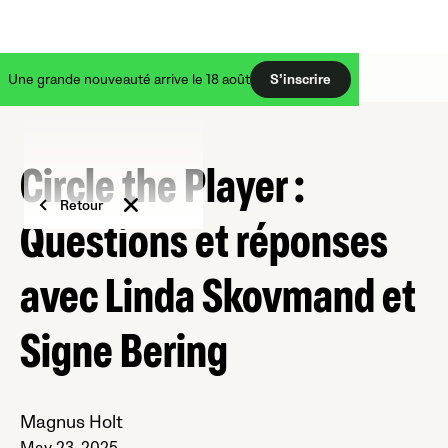
Une grande nouveauté arrive le 18 août
S’inscrire
Circle the Player :
Retour
Questions et réponses
avec Linda Skovmand et
Signe Bering
Magnus Holt