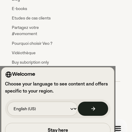
E-books
Etudes de cas clients
Partagez votre
#veomoment
Pourquoi choisir Veo ?
Vidéothèque
Buy subcription only
Welcome
Choose your language to see content and offers
Conditions générales
specific to your region.
Accord sur le Traitement des Données
Politique de confidentialité
Sécurité et conformité GDPR
Accéder à vos paramètres de cookies
Code of Conduct
Planifier un appel
Stay here