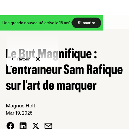
Une grande nouveauté arrive le 18 août
S’inscrire
Le But Magnifique :
Retour
L'entraîneur Sam Rafique
sur l'art de marquer
Magnus Holt
Mar 19, 2025