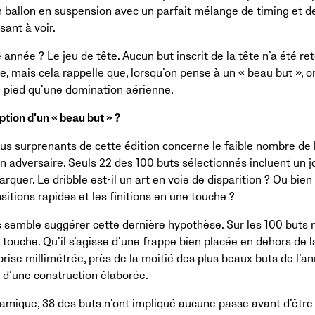
n ballon en suspension avec un parfait mélange de timing et d
sant à voir.
année ? Le jeu de tête. Aucun but inscrit de la tête n’a été re
e, mais cela rappelle que, lorsqu’on pense à un « beau but »,
 pied qu’une domination aérienne.
ption d’un « beau but » ?
plus surprenants de cette édition concerne le faible nombre de
un adversaire. Seuls 22 des 100 buts sélectionnés incluent un 
quer. Le dribble est-il un art en voie de disparition ? Ou bie
ansitions rapides et les finitions en une touche ?
 semble suggérer cette dernière hypothèse. Sur les 100 buts 
ouche. Qu’il s’agisse d’une frappe bien placée en dehors de l
rise millimétrée, près de la moitié des plus beaux buts de l’ann
e d’une construction élaborée.
ique, 38 des buts n’ont impliqué aucune passe avant d’être i