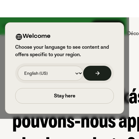
Une grande nouveauté arrive le 18 août
S’inscrire
Produits
Sports et utilisateurs
Déco
Welcome
Choose your language to see content and
offers specific to your region.
Le People’s Puská
Stay here
pouvons-nous ap