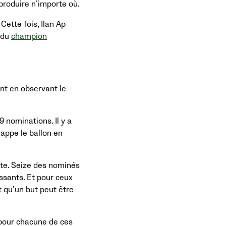
produire n’importe où.
Cette fois, Ilan Ap
s du
champion
nt en observant le
9 nominations. Il y a
rappe le ballon en
ste. Seize des nominés
issants. Et pour ceux
t qu’un but peut être
 pour chacune de ces