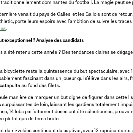
 traditionnellement dominantes du football. La magie peut se 
ernière venait du pays de Galles, et les Gallois sont de retour. 
hletic, porte leurs espoirs avec l’ambition de suivre les trace
ans
.
but exceptionnel ? Analyse des candidats
uts a été retenu cette année ? Des tendances claires se dégage
a bicyclette reste la quintessence du but spectaculaire, avec 1
ablement fascinant dans un joueur qui s’élève dans les airs, f
 catapulte au fond des filets.
seule manière de marquer un but digne de figurer dans cette li
s surpuissantes de loin, laissant les gardiens totalement impu
gance, 14 lobs parfaitement dosés ont été sélectionnés, prouvan
e plutôt que de force brute.
 et demi-volées continuent de captiver, avec 12 représentants