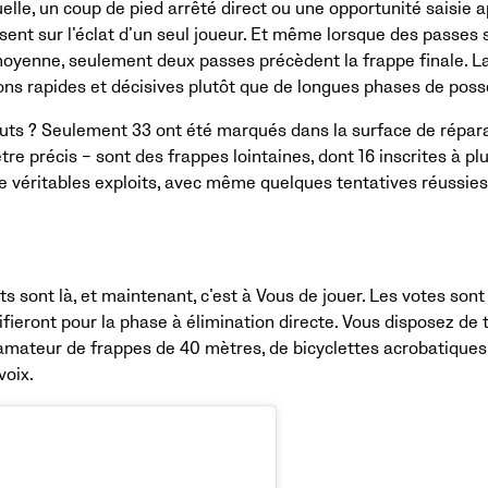
uelle, un coup de pied arrêté direct ou une opportunité saisie 
ent sur l’éclat d’un seul joueur. Et même lorsque des passes s
 moyenne, seulement deux passes précèdent la frappe finale. L
ions rapides et décisives plutôt que de longues phases de poss
buts ? Seulement 33 ont été marqués dans la surface de réparat
être précis – sont des frappes lointaines, dont 16 inscrites à p
de véritables exploits, avec même quelques tentatives réussies
s sont là, et maintenant, c’est à Vous de jouer. Les votes sont 
ifieront pour la phase à élimination directe. Vous disposez de t
amateur de frappes de 40 mètres, de bicyclettes acrobatiques 
voix.