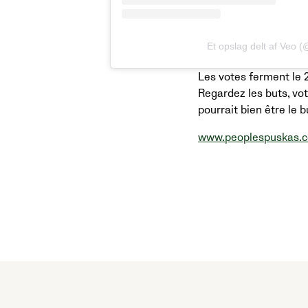
Et opslag delt af Veo 
Les votes ferment le 2
Regardez les buts, vot
pourrait bien être le b
www.peoplespuskas.