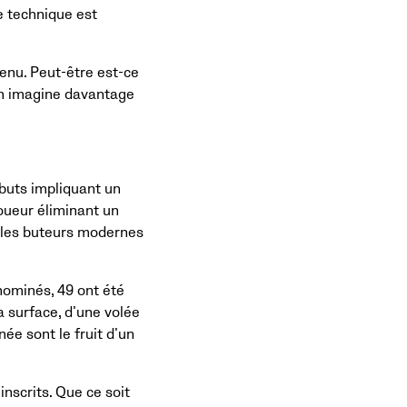
e technique est
tenu. Peut-être est-ce
 on imagine davantage
 buts impliquant un
joueur éliminant un
n les buteurs modernes
nominés, 49 ont été
a surface, d’une volée
ée sont le fruit d’un
nscrits. Que ce soit