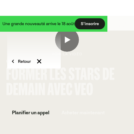
Une grande nouveauté arrive le 18 août
S’inscrire
VOIR LA VIDÉO
Retour
HELLAS VERONA
FORMER LES STARS DE
DEMAIN AVEC VEO
Planifier un appel
Acheter maintenant