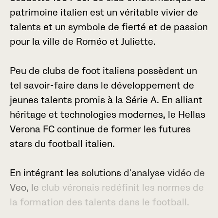
p
a
t
r
i
m
o
i
n
e
i
t
a
l
i
e
n
e
s
t
u
n
v
é
r
i
t
a
b
l
e
v
i
v
i
e
r
d
e
t
a
l
e
n
t
s
e
t
u
n
s
y
m
b
o
l
e
d
e
f
i
e
r
t
é
e
t
d
e
p
a
s
s
i
o
n
p
o
u
r
l
a
v
i
l
l
e
d
e
R
o
m
é
o
e
t
J
u
l
i
e
t
t
e
.
P
e
u
d
e
c
l
u
b
s
d
e
f
o
o
t
i
t
a
l
i
e
n
s
p
o
s
s
è
d
e
n
t
u
n
t
e
l
s
a
v
o
i
r
-
f
a
i
r
e
d
a
n
s
l
e
d
é
v
e
l
o
p
p
e
m
e
n
t
d
e
j
e
u
n
e
s
t
a
l
e
n
t
s
p
r
o
m
i
s
à
l
a
S
é
r
i
e
A
.
E
n
a
l
l
i
a
n
t
h
é
r
i
t
a
g
e
e
t
t
e
c
h
n
o
l
o
g
i
e
s
m
o
d
e
r
n
e
s
,
l
e
H
e
l
l
a
s
V
e
r
o
n
a
F
C
c
o
n
t
i
n
u
e
d
e
f
o
r
m
e
r
l
e
s
f
u
t
u
r
e
s
s
t
a
r
s
d
u
f
o
o
t
b
a
l
l
i
t
a
l
i
e
n
.
E
n
i
n
t
é
g
r
a
n
t
l
e
s
s
o
l
u
t
i
o
n
s
d
'
a
n
a
l
y
s
e
v
i
d
é
o
d
e
V
e
o
,
l
e
c
l
u
b
v
é
r
o
n
a
i
s
r
e
d
é
f
i
n
i
t
l
e
s
n
o
r
m
e
s
d
e
l
a
f
o
r
m
a
t
i
o
n
d
e
s
t
a
l
e
n
t
s
d
a
n
s
l
e
f
o
o
t
b
a
l
l
.