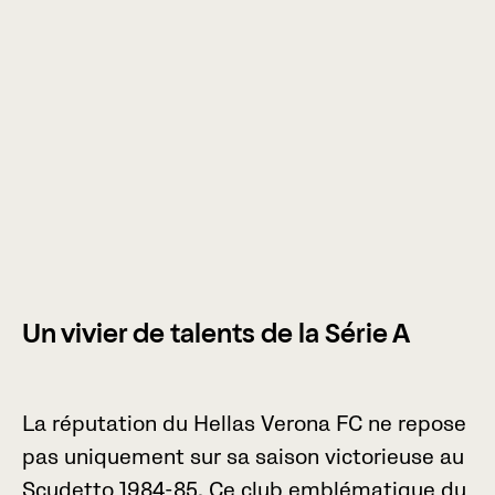
Un vivier de talents de la Série A
L
a
r
é
p
u
t
a
t
i
o
n
d
u
H
e
l
l
a
s
V
e
r
o
n
a
F
C
n
e
r
e
p
o
s
e
p
a
s
u
n
i
q
u
e
m
e
n
t
s
u
r
s
a
s
a
i
s
o
n
v
i
c
t
o
r
i
e
u
s
e
a
u
S
c
u
d
e
t
t
o
1
9
8
4
-
8
5
.
C
e
c
l
u
b
e
m
b
l
é
m
a
t
i
q
u
e
d
u