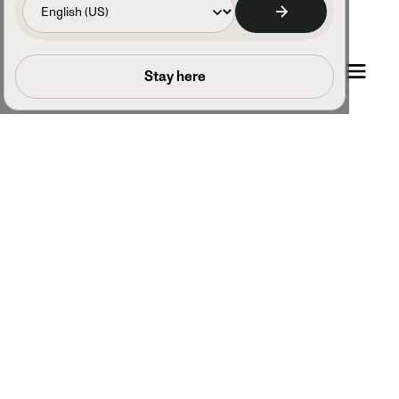
Planifier un appel
Stay here