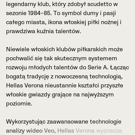
l
e
g
e
n
d
a
r
n
y
k
l
u
b
,
k
t
ó
r
y
z
d
o
b
y
ł
s
c
u
d
e
t
t
o
w
s
e
z
o
n
i
e
1
9
8
4
–
8
5
.
T
o
s
y
m
b
o
l
d
u
m
y
i
p
a
s
j
i
c
a
ł
e
g
o
m
i
a
s
t
a
,
i
k
o
n
a
w
ł
o
s
k
i
e
j
p
i
ł
k
i
n
o
ż
n
e
j
i
p
r
a
w
d
z
i
w
a
k
u
ź
n
i
a
t
a
l
e
n
t
ó
w
.
N
i
e
w
i
e
l
e
w
ł
o
s
k
i
c
h
k
l
u
b
ó
w
p
i
ł
k
a
r
s
k
i
c
h
m
o
ż
e
p
o
c
h
w
a
l
i
ć
s
i
ę
t
a
k
s
k
u
t
e
c
z
n
y
m
s
y
s
t
e
m
e
m
r
o
z
w
o
j
u
m
ł
o
d
y
c
h
t
a
l
e
n
t
ó
w
d
o
S
e
r
i
e
A
.
Ł
ą
c
z
ą
c
b
o
g
a
t
ą
t
r
a
d
y
c
j
ę
z
n
o
w
o
c
z
e
s
n
ą
t
e
c
h
n
o
l
o
g
i
ą
,
H
e
l
l
a
s
V
e
r
o
n
a
n
i
e
u
s
t
a
n
n
i
e
k
s
z
t
a
ł
c
i
p
r
z
y
s
z
ł
e
w
ł
o
s
k
i
e
g
w
i
a
z
d
y
g
r
a
j
ą
c
e
n
a
n
a
j
w
y
ż
s
z
y
m
p
o
z
i
o
m
i
e
.
W
y
k
o
r
z
y
s
t
u
j
ą
c
z
a
a
w
a
n
s
o
w
a
n
e
t
e
c
h
n
o
l
o
g
i
e
a
n
a
l
i
z
y
w
i
d
e
o
V
e
o
,
H
e
l
l
a
s
V
e
r
o
n
a
w
y
z
n
a
c
z
a