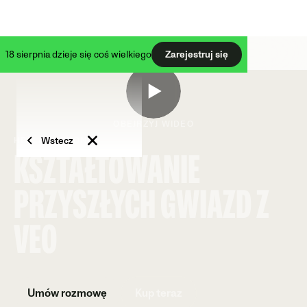
18 sierpnia dzieje się coś wielkiego
Zarejestruj się
OBEJRZYJ WIDEO
Wstecz
HELLAS VERONA
KSZTAŁTOWANIE
PRZYSZŁYCH GWIAZD Z
VEO
Umów rozmowę
Kup teraz