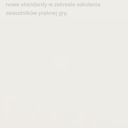
n
o
w
e
s
t
a
n
d
a
r
d
y
w
z
a
k
r
e
s
i
e
s
z
k
o
l
e
n
i
a
z
a
w
o
d
n
i
k
ó
w
p
i
ę
k
n
e
j
g
r
y
.