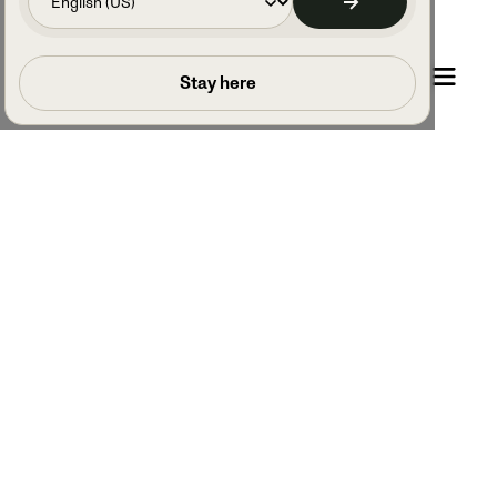
Umów rozmowę
Stay here