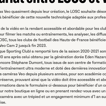
as Veo quasiment depuis leur création, le LOSC souhaite désor
 bénéficier de cette nouvelle technologie adaptée aux prof
e de la vidéo en la rendant accessible et abordable pour les c
our filmer les matchs ou entraînements, les analyser, les diffus
OSC, tous les clubs de football des Hauts-de-France bénéficie
 Veo Cam 2 jusqu'à fin 2023.
que Sporting Club) a remporté lors de la saison 2020-2021 son
0 ans après celui obtenu par la génération dorée Eden Hazar
ncore Stéphane Dumont, tous issus de son centre de formati
entraînement ultra moderne et doté des dernières innovation
les caméras Veo depuis plusieurs années, pour son académie 
réserve, prouvant ainsi que la vidéo doit être accessible et ab
formations dans le formulaire ci-dessous pour bénéficier d’un 
 sur notre boutique en ligne ou en prenant rendez-vous avec un
e caméra avec un trépied et un engagement minimum d’1 an s
ise.