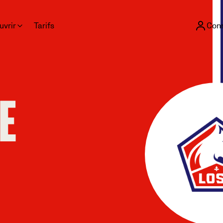
uvrir
Tarifs
Con
E