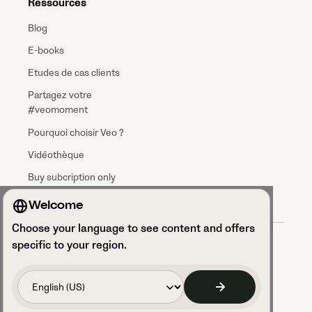
Ressources
Blog
E-books
Etudes de cas clients
Partagez votre
#veomoment
Pourquoi choisir Veo ?
Vidéothèque
Buy subcription only
Welcome
Choose your language to see content and offers
Conditions générales
specific to your region.
Accord sur le Traitement des Données
Politique de confidentialité
Sécurité et conformité GDPR
Accéder à vos paramètres de cookies
Code of Conduct