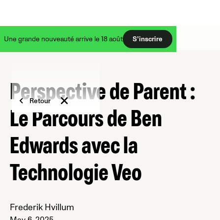
Une grande nouveauté arrive le 18 août
S’inscrire
Perspective de Parent :
Retour
Le Parcours de Ben
Edwards avec la
Technologie Veo
Frederik Hvillum