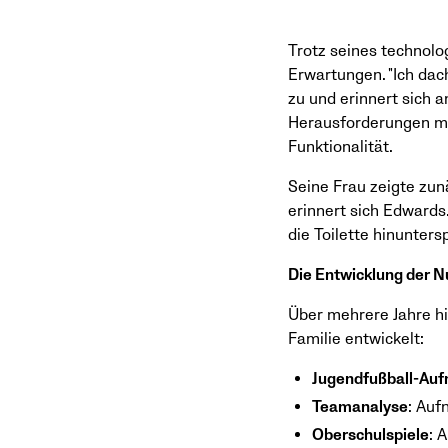
Trotz seines technol
Erwartungen. "Ich dach
zu und erinnert sich 
Herausforderungen mit
Funktionalität.
Seine Frau zeigte zunä
erinnert sich Edwards
die Toilette hinunters
Die Entwicklung der 
Über mehrere Jahre h
Familie entwickelt:
Jugendfußball-Au
Teamanalyse
: Auf
Oberschulspiele
: 