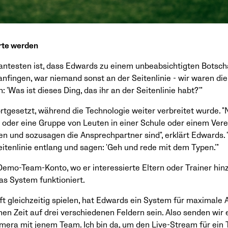
rte werden
santesten ist, dass Edwards zu einem unbeabsichtigten Botsch
 anfingen, war niemand sonst an der Seitenlinie - wir waren di
: 'Was ist dieses Ding, das ihr an der Seitenlinie habt?'"
fortgesetzt, während die Technologie weiter verbreitet wurde. 
 oder eine Gruppe von Leuten in einer Schule oder einem Verei
en und sozusagen die Ansprechpartner sind", erklärt Edwards
Seitenlinie entlang und sagen: 'Geh und rede mit dem Typen.'"
n Demo-Team-Konto, wo er interessierte Eltern oder Trainer hi
as System funktioniert.
oft gleichzeitig spielen, hat Edwards ein System für maximale
chen Zeit auf drei verschiedenen Feldern sein. Also senden wir
era mit jenem Team. Ich bin da, um den Live-Stream für ein 