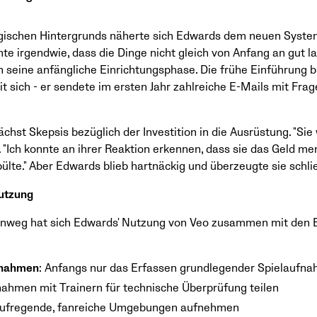
ogischen Hintergrunds näherte sich Edwards dem neuen System
te irgendwie, dass die Dinge nicht gleich von Anfang an gut la
an seine anfängliche Einrichtungsphase. Die frühe Einführung 
 sich - er sendete im ersten Jahr zahlreiche E-Mails mit Fra
chst Skepsis bezüglich der Investition in die Ausrüstung. "Sie 
. "Ich konnte an ihrer Reaktion erkennen, dass sie das Geld 
pülte." Aber Edwards blieb hartnäckig und überzeugte sie schl
Nutzung
inweg hat sich Edwards' Nutzung von Veo zusammen mit den B
fnahmen
: Anfangs nur das Erfassen grundlegender Spielaufn
nahmen mit Trainern für technische Überprüfung teilen
Aufregende, fanreiche Umgebungen aufnehmen