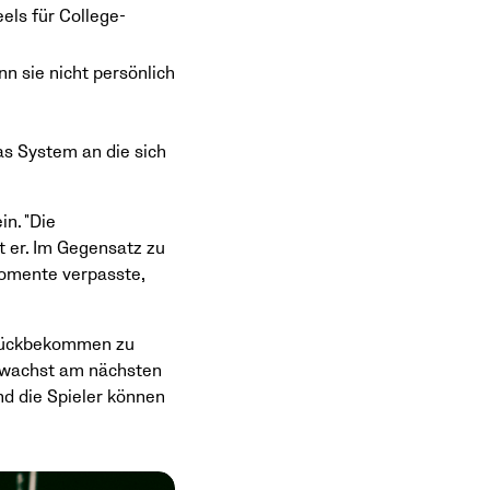
eels für College-
n sie nicht persönlich
as System an die sich
in. "Die
t er. Im Gegensatz zu
Momente verpasste,
zurückbekommen zu
d wachst am nächsten
und die Spieler können