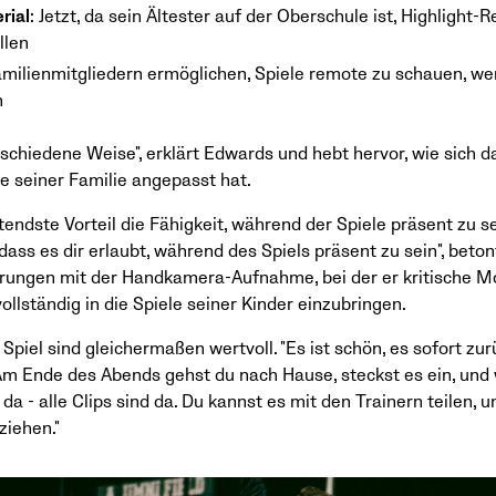
rial
: Jetzt, da sein Ältester auf der Oberschule ist, Highlight-R
llen
amilienmitgliedern ermöglichen, Spiele remote zu schauen, wen
n
rschiedene Weise", erklärt Edwards und hebt hervor, wie sich d
 seiner Familie angepasst hat.
endste Vorteil die Fähigkeit, während der Spiele präsent zu se
ass es dir erlaubt, während des Spiels präsent zu sein", beton
hrungen mit der Handkamera-Aufnahme, bei der er kritische 
vollständig in die Spiele seiner Kinder einzubringen.
 Spiel sind gleichermaßen wertvoll. "Es ist schön, es sofort 
"Am Ende des Abends gehst du nach Hause, steckst es ein, un
da - alle Clips sind da. Du kannst es mit den Trainern teilen, 
ziehen."