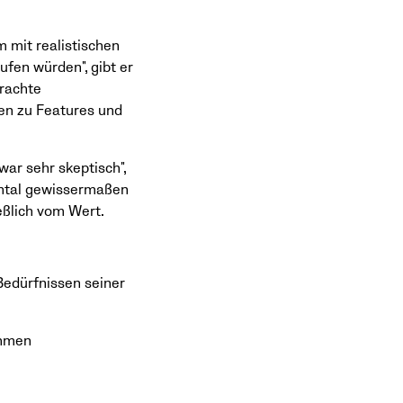
 mit realistischen
ufen würden", gibt er
brachte
gen zu Features und
war sehr skeptisch",
mental gewissermaßen
ießlich vom Wert.
edürfnissen seiner
ahmen