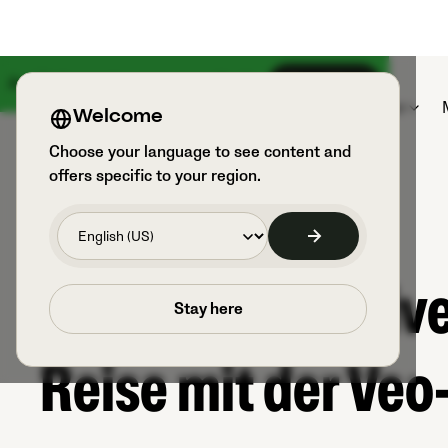
Am 18. August kommt etwas Großes
Anmelden
Produkte
Sportarten und Benutzer
Welcome
Choose your language to see content and
offers specific to your region.
Elternperspektiv
Stay here
Reise mit der Veo