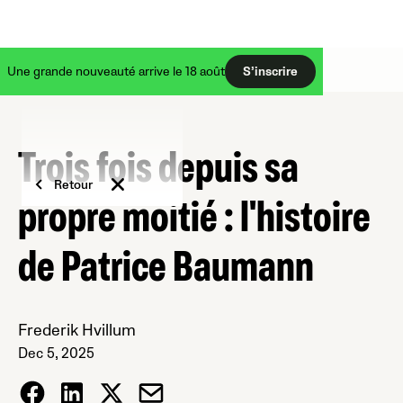
Une grande nouveauté arrive le 18 août
S’inscrire
Trois fois depuis sa
Retour
propre moitié : l'histoire
de Patrice Baumann
Frederik Hvillum
Dec 5, 2025