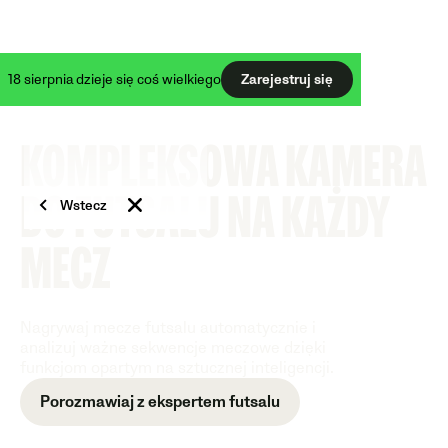
18 sierpnia dzieje się coś wielkiego
Zarejestruj się
KOMPLEKSOWA KAMERA
DO FUTSALU NA KAŻDY
Wstecz
MECZ
Nagrywaj mecze futsalu automatycznie i
analizuj ważne sekwencje meczowe dzięki
funkcjom opartym na sztucznej inteligencji.
Porozmawiaj z ekspertem futsalu