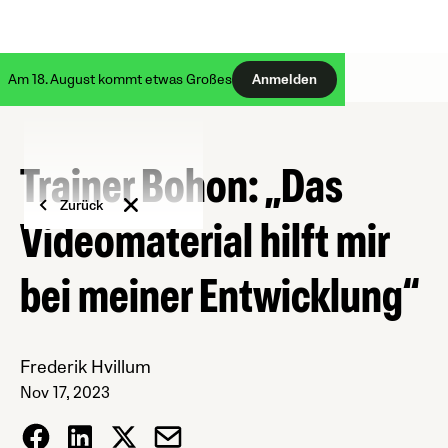
Am 18. August kommt etwas Großes
Anmelden
Trainer Bohon: „Das
Zurück
Videomaterial hilft mir
bei meiner Entwicklung“
Frederik Hvillum
Nov 17, 2023