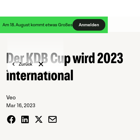
Am 18. August kommt etwas Großes
Anmelden
Der KDB Cup wird 2023
Zurück
international
Veo
Mar 16, 2023