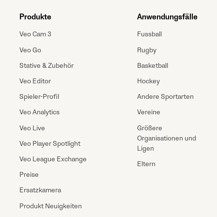
Produkte
Anwendungsfälle
Veo Cam 3
Fussball
Veo Go
Rugby
Stative & Zubehör
Basketball
Veo Editor
Hockey
Spieler-Profil
Andere Sportarten
Veo Analytics
Vereine
Veo Live
Größere
Organisationen und
Veo Player Spotlight
Ligen
Veo League Exchange
Eltern
Preise
Ersatzkamera
Produkt Neuigkeiten