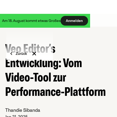
Am 18. August kommt etwas Großes
Anmelden
Veo Editor’s
Zurück
Entwicklung: Vom
Video-Tool zur
Performance-Plattform
Thandie Sibanda