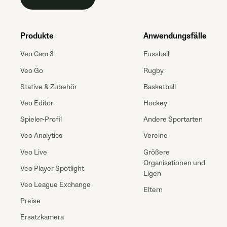
Produkte
Anwendungsfälle
Veo Cam 3
Fussball
Veo Go
Rugby
Stative & Zubehör
Basketball
Veo Editor
Hockey
Spieler-Profil
Andere Sportarten
Veo Analytics
Vereine
Veo Live
Größere
Organisationen und
Veo Player Spotlight
Ligen
Veo League Exchange
Eltern
Preise
Ersatzkamera