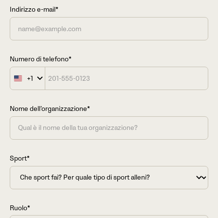
Indirizzo e-mail*
Numero di telefono*
+1
United
States
+1
Nome dell’organizzazione*
Sport*
Ruolo*