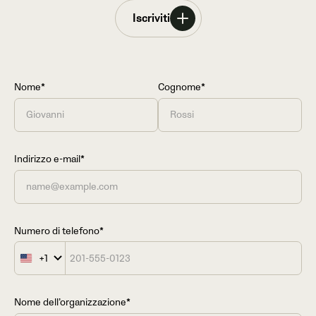
Iscriviti
Nome*
Cognome*
Indirizzo e-mail*
Numero di telefono*
+1
United
States
+1
Nome dell’organizzazione*