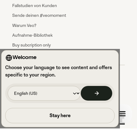
Fallstudien von Kunden
Sende deinen #veomoment
Warum Veo?
Aufnahme-Bibliothek
Buy subcription only
Welcome
Choose your language to see content and offers
Allgemeine Geschäftsbedingungen (AGBs)
specific to your region.
Vereinbarung zur Datenverarbeitung
Datenschutzrichtlinien
Sicherheit und DSGVO-Konformität
Zugriff auf deine Cookie-Einstellungen
Impressum
Buche einen Anruf
Stay here