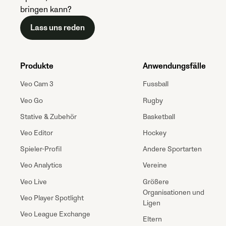
bringen kann?
Lass uns reden
Produkte
Anwendungsfälle
Veo Cam 3
Fussball
Veo Go
Rugby
Stative & Zubehör
Basketball
Veo Editor
Hockey
Spieler-Profil
Andere Sportarten
Veo Analytics
Vereine
Veo Live
Größere
Organisationen und
Veo Player Spotlight
Ligen
Veo League Exchange
Eltern