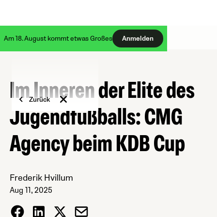
Am 18. August kommt etwas Großes
Anmelden
Im Inneren der Elite des
Zurück
Jugendfußballs: CMG
Agency beim KDB Cup
Frederik Hvillum
Aug 11, 2025